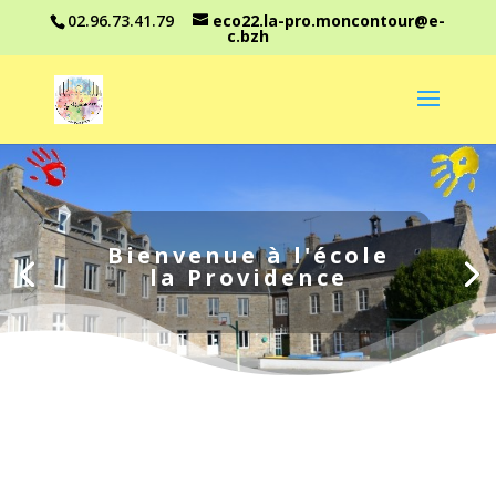
02.96.73.41.79
eco22.la-pro.moncontour@e-
c.bzh
Bienvenue à l'école
la Providence