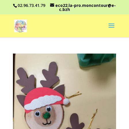
02.96.73.41.79
eco22.la-pro.moncontour@e-
c.bzh