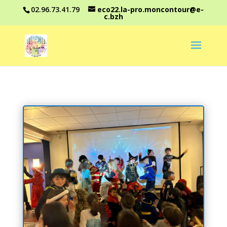
02.96.73.41.79
eco22.la-pro.moncontour@e-
c.bzh