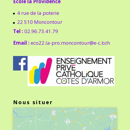
Ecole la Providence
4 rue de la poterie
22 510 Moncontour
Tel :
02.96.73.41.79
Email :
eco22.la-pro.moncontour@e-c.bzh
Nous situer